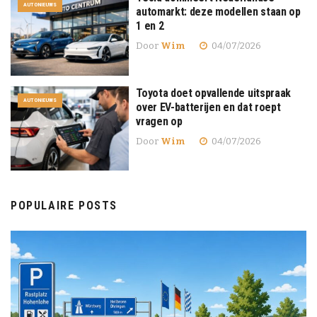
AUTONIEUWS
automarkt: deze modellen staan op
1 en 2
Door
Wim
04/07/2026
Toyota doet opvallende uitspraak
AUTONIEUWS
over EV-batterijen en dat roept
vragen op
Door
Wim
04/07/2026
POPULAIRE POSTS