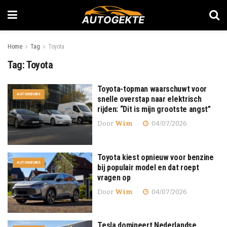
Home
Tag
Toyota
Tag:
Toyota
Toyota-topman waarschuwt voor
AUTONIEUWS
snelle overstap naar elektrisch
rijden: “Dit is mijn grootste angst”
Door
Wim
04/07/2026
Toyota kiest opnieuw voor benzine
AUTONIEUWS
bij populair model en dat roept
vragen op
Door
Wim
04/07/2026
Tesla domineert Nederlandse