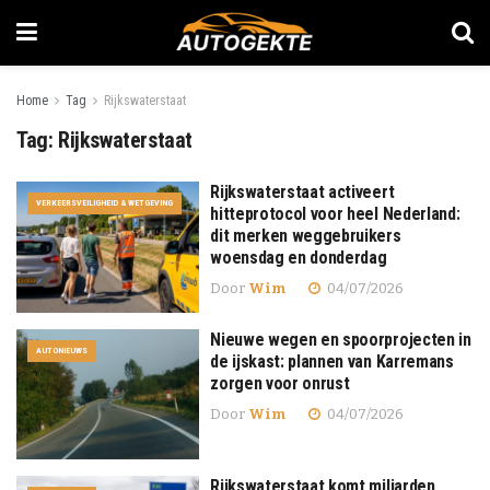
Home
Tag
Rijkswaterstaat
Tag:
Rijkswaterstaat
Rijkswaterstaat activeert
VERKEERSVEILIGHEID & WETGEVING
hitteprotocol voor heel Nederland:
dit merken weggebruikers
woensdag en donderdag
Door
Wim
04/07/2026
Nieuwe wegen en spoorprojecten in
AUTONIEUWS
de ijskast: plannen van Karremans
zorgen voor onrust
Door
Wim
04/07/2026
Rijkswaterstaat komt miljarden