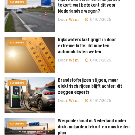
AUTONIEUWS
tekort: wat betekent dit voor
Nederlandse wegen?
Door
Wim
04/07/2026
Rijkswaterstaat grijpt in door
AUTONIEUWS
extreme hitte: dit moeten
automobilisten weten
Door
Wim
04/07/2026
Brandstofprijzen stijgen, maar
AUTONIEUWS
elektrisch rijden blijft achter: dit
zeggen experts
Door
Wim
04/07/2026
Wegonderhoud in Nederland onder
AUTONIEUWS
druk: miljarden tekort en omstreden
plan