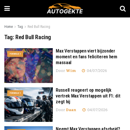
Home
Tag
Red Bull Racing
Tag:
Red Bull Racing
Max Verstappen viert bijzonder
FORMULE 1
moment en fans feliciteren hem
massaal
Door
Wim
04/07/2026
Russell reageert op mogelijk
FORMULE 1
vertrek Max Verstappen uit F1: dit
zegt hij
Door
Daan
04/07/2026
Neemt Max Verstappen afscheid?