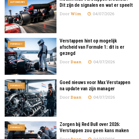
AUTONIEUWS
Dit zijn de signalen en wat er speelt
Door
Wim
04/07/2026
Verstappen hint op mogelijk
FORMULE 1
afscheid van Formule 1: dit is er
gezegd
Door
Daan
04/07/2026
Goed nieuws voor Max Verstappen
FORMULE 1
na update van zijn manager
Door
Daan
04/07/2026
Zorgen bij Red Bull over 2026:
FORMULE 1
Verstappen zou geen kans maken