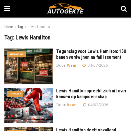
Home
Tag
Lewis Hamilton
Tag:
Lewis Hamilton
Tegenslag voor Lewis Hamilton: 150
AUTONIEUWS
banen verdwijnen na faillissement
Door
Wim
04/07/2026
Lewis Hamilton spreekt zich uit over
FORMULE 1
kansen op kampioenschap
Door
Daan
04/07/2026
Lewis Hamilton deelt opvallend