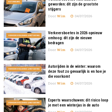
AUTONIEUWS
geworden: dit zijn de grootste
stijgers
Door
Wim
04/07/2026
Verkeersboetes in 2026 opnieuw
VERKEERSVEILIGHEID & WETGEVING
omhoog: dit zijn de nieuwe
bedragen
Door
Wim
04/07/2026
Autorijden in de winter: waarom
VERKEERSVEILIGHEID & WETGEVING
deze fout zo gevaarlijk is en hoe je
die voorkomt
Door
Wim
04/07/2026
Experts waarschuwen: dit risico loop
VERKEERSVEILIGHEID & WETGEVING
je met een winterjas in de auto