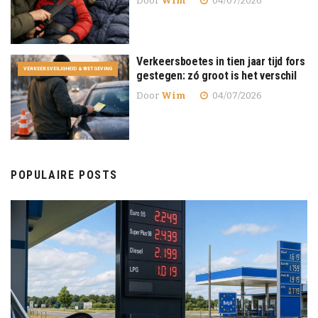
Door
Wim
04/07/2026
Verkeersboetes in tien jaar tijd fors
VERKEERSVEILIGHEID & WETGEVING
gestegen: zó groot is het verschil
Door
Wim
04/07/2026
POPULAIRE POSTS