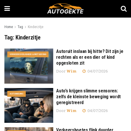
Home
Tag
Kinderzitje
Tag:
Kinderzitje
Autoruit inslaan bij hitte? Dit zijn je
VERKEERSVEILIGHEID & WETGEVING
rechten als er een dier of kind
opgesloten zit
Door
Wim
04/07/2026
Auto’s krijgen slimme sensoren:
AUTONIEUWS
zelfs de kleinste beweging wordt
geregistreerd
Door
Wim
04/07/2026
Verkeersboetes flink duurder