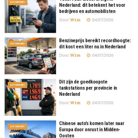
AUTONIEUWS
Nederland: dit betekent het voor
bedrijven en automobilisten
Door
Wim
04/07/2026
Benzineprijs bereikt recordhoogte:
AUTONIEUWS
dit kost een liter nu in Nederland
Door
Wim
04/07/2026
Dit zijn de goedkoopste
AUTONIEUWS
tankstations per provincie in
Nederland
Door
Wim
04/07/2026
Chinese auto’s komen later naar
AUTONIEUWS
Europa door onrust in Midden-
Oosten