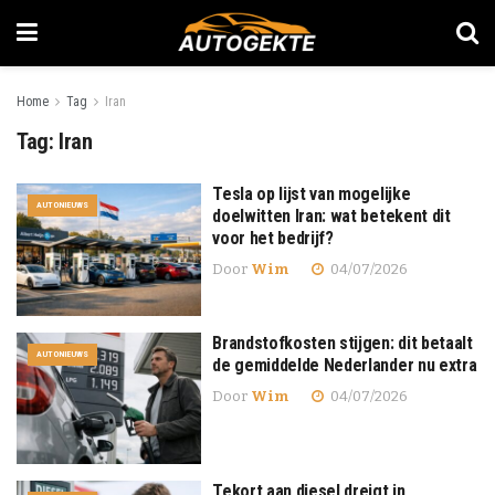
Home
Tag
Iran
Tag:
Iran
Tesla op lijst van mogelijke
AUTONIEUWS
doelwitten Iran: wat betekent dit
voor het bedrijf?
Door
Wim
04/07/2026
Brandstofkosten stijgen: dit betaalt
AUTONIEUWS
de gemiddelde Nederlander nu extra
Door
Wim
04/07/2026
Tekort aan diesel dreigt in