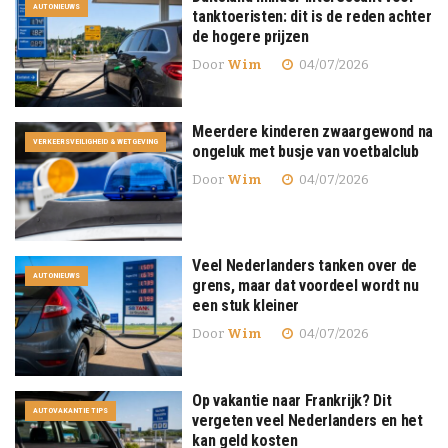
AUTONIEUWS
tanktoeristen: dit is de reden achter
de hogere prijzen
Door
Wim
04/07/2026
Meerdere kinderen zwaargewond na
VERKEERSVEILIGHEID & WETGEVING
ongeluk met busje van voetbalclub
Door
Wim
04/07/2026
Veel Nederlanders tanken over de
AUTONIEUWS
grens, maar dat voordeel wordt nu
een stuk kleiner
Door
Wim
04/07/2026
Op vakantie naar Frankrijk? Dit
AUTOVAKANTIE TIPS
vergeten veel Nederlanders en het
kan geld kosten