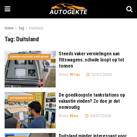
Home
Tag
Duitsland
Tag:
Duitsland
Steeds vaker vernielingen aan
VERKEERSVEILIGHEID & WETGEVING
flitswagens: schade loopt op tot
tonnen
Door
Wim
22/07/2026
De goedkoopste tankstations op
AUTOVAKANTIE TIPS
vakantie vinden? Zo doe je dat
eenvoudig
Door
Max
04/07/2026
Duitsland minder interessant voor