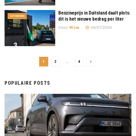
Benzineprijs in Duitsland daalt plots:
AUTONIEUWS
dit is het nieuwe bedrag per liter
Door
Wim
04/07/2026
1
2
…
4
POPULAIRE POSTS