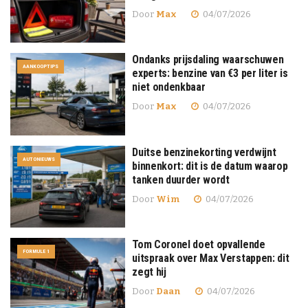
Door
Max
04/07/2026
Ondanks prijsdaling waarschuwen
AANKOOPTIPS
experts: benzine van €3 per liter is
niet ondenkbaar
Door
Max
04/07/2026
Duitse benzinekorting verdwijnt
AUTONIEUWS
binnenkort: dit is de datum waarop
tanken duurder wordt
Door
Wim
04/07/2026
Tom Coronel doet opvallende
FORMULE 1
uitspraak over Max Verstappen: dit
zegt hij
Door
Daan
04/07/2026