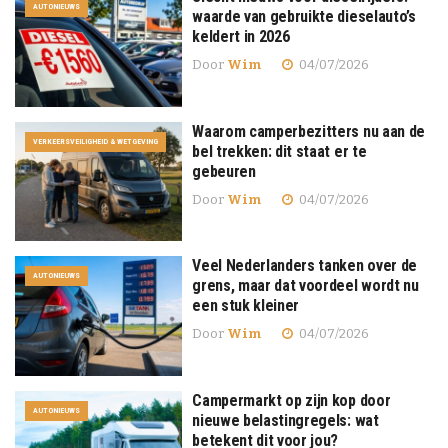
AUTONIEUWS
waarde van gebruikte dieselauto’s
keldert in 2026
Door
Wim
04/07/2026
Waarom camperbezitters nu aan de
VERKEERSVEILIGHEID & WETGEVING
bel trekken: dit staat er te
gebeuren
Door
Wim
04/07/2026
Veel Nederlanders tanken over de
AUTONIEUWS
grens, maar dat voordeel wordt nu
een stuk kleiner
Door
Wim
04/07/2026
Campermarkt op zijn kop door
AUTONIEUWS
nieuwe belastingregels: wat
betekent dit voor jou?