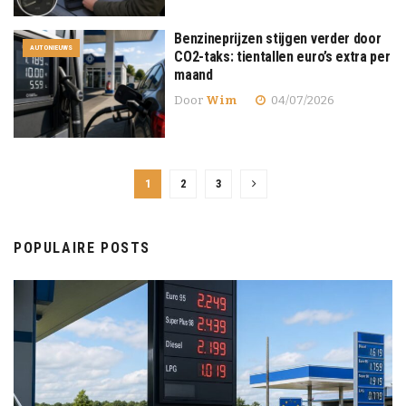
Benzineprijzen stijgen verder door
AUTONIEUWS
CO2-taks: tientallen euro’s extra per
maand
Door
Wim
04/07/2026
1
2
3
POPULAIRE POSTS