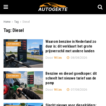
Home
Tag
Diesel
Tag:
Diesel
Waarom benzine in Nederland zo
AUTONIEUWS
duur is: dit verklaart het grote
prijsverschil met andere landen
Door
Wim
08/08/2026
Benzine en diesel goedkoper: dit
AUTONIEUWS
scheelt het nieuwe tarief aan de
pomp
Door
Wim
07/08/2026
Slecht nieuws voor dieselrijders: