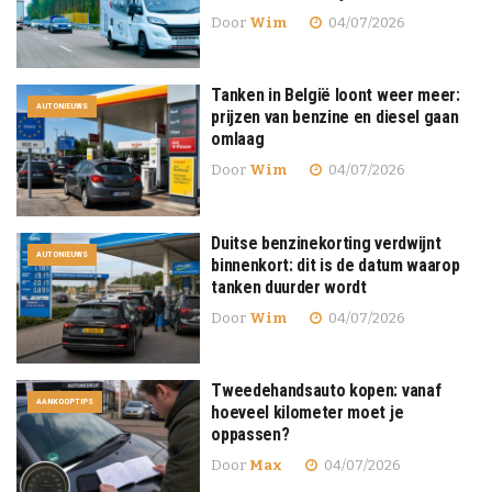
Door
Wim
04/07/2026
Tanken in België loont weer meer:
AUTONIEUWS
prijzen van benzine en diesel gaan
omlaag
Door
Wim
04/07/2026
Duitse benzinekorting verdwijnt
AUTONIEUWS
binnenkort: dit is de datum waarop
tanken duurder wordt
Door
Wim
04/07/2026
Tweedehandsauto kopen: vanaf
AANKOOPTIPS
hoeveel kilometer moet je
oppassen?
Door
Max
04/07/2026