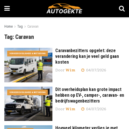
Home
Tag
Caravan
Tag:
Caravan
Caravanbezitters opgelet: deze
VERKEERSVEILIGHEID & WETGEVING
verandering kan je veel geld gaan
kosten
Door
Wim
04/07/2026
Dit overheidsplan kan grote impact
VERKEERSVEILIGHEID & WETGEVING
hebben op EV-, camper-, caravan- en
bedrijfswagenbezitters
Door
Wim
04/07/2026
Hoeveel kilometer verlies je met