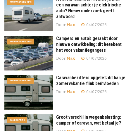
AUTOVAKANTIE TIPS
een caravan achter je elektrische
auto? Nieuw onderzoek geeft
antwoord
Door
Max
04/07/2026
Campers en auto’s geraakt door
AUTOVAKANTIE TIPS
nieuwe ontwikkeling: dit betekent
het voor vakantiegangers
Door
Max
04/07/2026
Caravanbezitters opgelet: dit kan je
AUTOVAKANTIE TIPS
zomervakantie flink beïnvloeden
Door
Max
04/07/2026
Groot verschil in wegenbelasting:
AANKOOPTIPS
camper of caravan, wat betaal je?