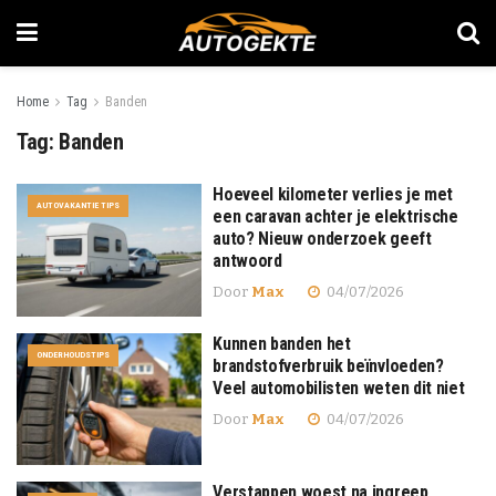
Home
Tag
Banden
Tag:
Banden
Hoeveel kilometer verlies je met
AUTOVAKANTIE TIPS
een caravan achter je elektrische
auto? Nieuw onderzoek geeft
antwoord
Door
Max
04/07/2026
Kunnen banden het
ONDERHOUDSTIPS
brandstofverbruik beïnvloeden?
Veel automobilisten weten dit niet
Door
Max
04/07/2026
Verstappen woest na ingreep