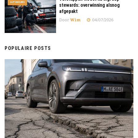
AUTONIEUWS
stewards: overwinning alsnog
afgepakt
Door
Wim
04/07/2026
POPULAIRE POSTS