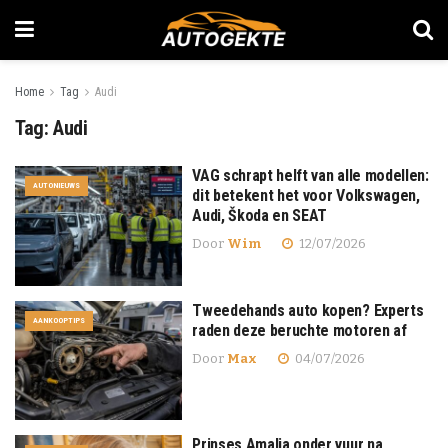
Home
Tag
Audi
Tag:
Audi
VAG schrapt helft van alle modellen:
AUTONIEUWS
dit betekent het voor Volkswagen,
Audi, Škoda en SEAT
Door
Wim
12/07/2026
Tweedehands auto kopen? Experts
AANKOOPTIPS
raden deze beruchte motoren af
Door
Max
04/07/2026
Prinses Amalia onder vuur na