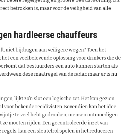
oor betere regelgeving en grotere bewustwording. Dit
irect betrokken is, maar voor de veiligheid van alle
egen hardleerse chauffeurs
t, niet bijdragen aan veiligere wegen? Toen het
k het een veelbelovende oplossing voor drinkers die de
voorkomt dat bestuurders een auto kunnen starten als
verdween deze maatregel van de radar, maar er is nu
ngen, lijkt zo’n slot een logische zet. Het kan gezien
al voor bekende recidivisten. Bovendien kan het idee
en wijntje te veel hebt gedronken, mensen ontmoedigen
 ze moeten rijden. Een gecontroleerde inzet van
 regels, kan een sleutelrol spelen in het reduceren