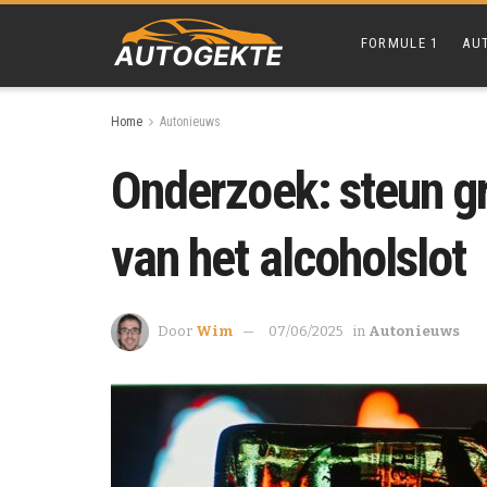
FORMULE 1
AU
Home
Autonieuws
Onderzoek: steun gr
van het alcoholslot
Door
Wim
07/06/2025
in
Autonieuws