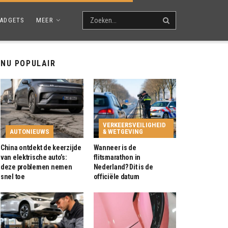
ADGETS
MEER
NU POPULAIR
VERKEERSVEILIGHEID
AUTONIEUWS
& WETGEVING
China ontdekt de keerzijde
Wanneer is de
van elektrische auto’s:
flitsmarathon in
deze problemen nemen
Nederland? Dit is de
snel toe
officiële datum