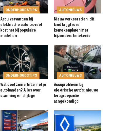
ONDERHOUDSTIPS
AUTONIEUWS
Accu vervangen bij
Nieuw verkeersplan: dit
elektrische auto: zoveel
land krijgt roze
kost het bij populaire
kentekenplaten met
modellen
bijzondere betekenis
ONDERHOUDSTIPS
AUTONIEUWS
Wat doet zomerhitte met je
Accuprobleem bij
autobanden? Alles over
elektrische auto’s: nieuwe
spanning en slijtage
terugroepactie
aangekondigd