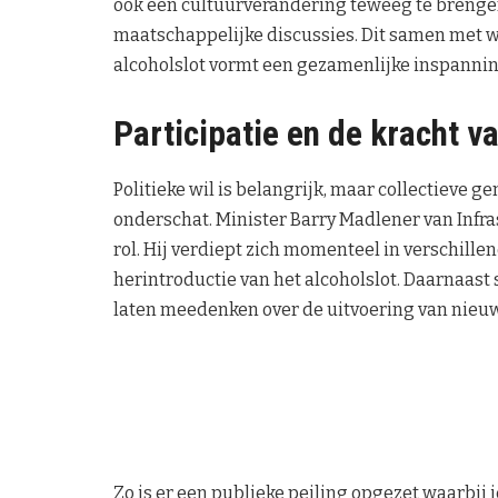
ook een cultuurverandering teweeg te brengen,
maatschappelijke discussies. Dit samen met 
alcoholslot vormt een gezamenlijke inspannin
Participatie en de kracht 
Politieke wil is belangrijk, maar collectiev
onderschat. Minister Barry Madlener van Infra
rol. Hij verdiept zich momenteel in verschill
herintroductie van het alcoholslot. Daarnaast
laten meedenken over de uitvoering van nieuw
Zo is er een publieke peiling opgezet waarbij