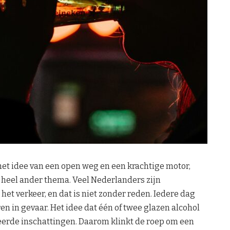
 het idee van een open weg en een krachtige motor,
n heel ander thema. Veel Nederlanders zijn
het verkeer, en dat is niet zonder reden. Iedere dag
n in gevaar. Het idee dat één of twee glazen alcohol
keerde inschattingen. Daarom klinkt de roep om een