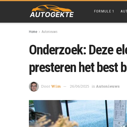
FORMULE 1
AU
Home
Autonieuws
Onderzoek: Deze ele
presteren het best b
Door
Wim
26/06/2025
in
Autonieuws