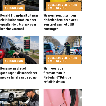
VERKEERSVEILIGHEID
AUTONIEUWS
& WETGEVING
Donald Trump haalt uit naar
Waarom tienduizenden
elektrische auto’s en doet
Nederlanders deze week
opvallende uitspraak over
een brief van het CJIB
benzinevoorraad
ontvangen
VERKEERSVEILIGHEID
AUTONIEUWS
& WETGEVING
Benzine en diesel
Wanneer is de
goedkoper: dit scheelt het
flitsmarathon in
nieuwe tarief aan de pomp
Nederland? Dit is de
officiële datum