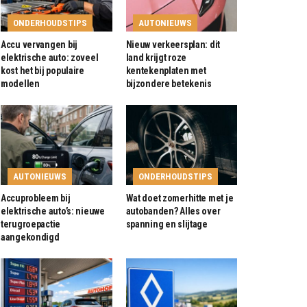
ONDERHOUDSTIPS
AUTONIEUWS
Accu vervangen bij
Nieuw verkeersplan: dit
elektrische auto: zoveel
land krijgt roze
kost het bij populaire
kentekenplaten met
modellen
bijzondere betekenis
AUTONIEUWS
ONDERHOUDSTIPS
Accuprobleem bij
Wat doet zomerhitte met je
elektrische auto’s: nieuwe
autobanden? Alles over
terugroepactie
spanning en slijtage
aangekondigd