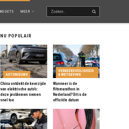
ADGETS
MEER
NU POPULAIR
VERKEERSVEILIGHEID
AUTONIEUWS
& WETGEVING
China ontdekt de keerzijde
Wanneer is de
van elektrische auto’s:
flitsmarathon in
deze problemen nemen
Nederland? Dit is de
snel toe
officiële datum