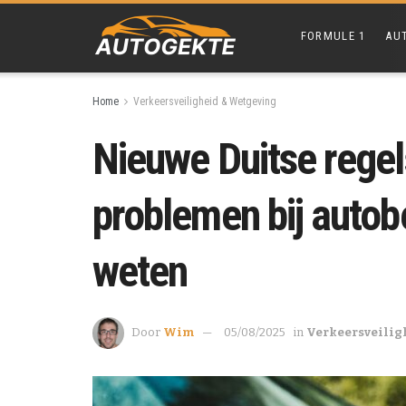
FORMULE 1
AU
Home
Verkeersveiligheid & Wetgeving
Nieuwe Duitse regel
problemen bij autobe
weten
Door
Wim
05/08/2025
in
Verkeersveilig