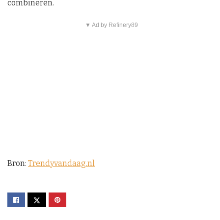
combineren.
▼ Ad by Refinery89
Bron:
Trendyvandaag.nl