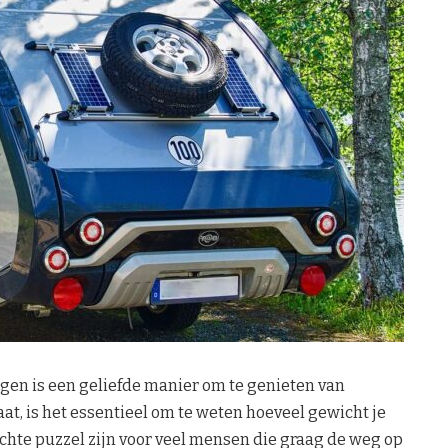
en is een geliefde manier om te genieten van
aat, is het essentieel om te weten hoeveel gewicht je
chte puzzel zijn voor veel mensen die graag de weg op