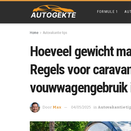
FORMULE 1
AU
Home
Autovakantie tips
Hoeveel gewicht ma
Regels voor carava
vouwwagengebruik 
Door
Max
04/05/2025
in
Autovakantie ti