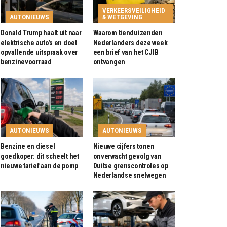
VERKEERSVEILIGHEID
AUTONIEUWS
& WETGEVING
Donald Trump haalt uit naar
Waarom tienduizenden
elektrische auto’s en doet
Nederlanders deze week
opvallende uitspraak over
een brief van het CJIB
benzinevoorraad
ontvangen
AUTONIEUWS
AUTONIEUWS
Benzine en diesel
Nieuwe cijfers tonen
goedkoper: dit scheelt het
onverwacht gevolg van
nieuwe tarief aan de pomp
Duitse grenscontroles op
Nederlandse snelwegen