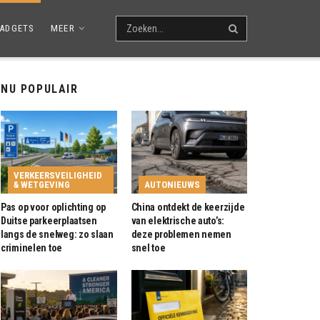
ADGETS
MEER
NU POPULAIR
VERKEERSVEILIGHEID
& WETGEVING
AUTONIEUWS
Pas op voor oplichting op
China ontdekt de keerzijde
Duitse parkeerplaatsen
van elektrische auto’s:
langs de snelweg: zo slaan
deze problemen nemen
criminelen toe
snel toe