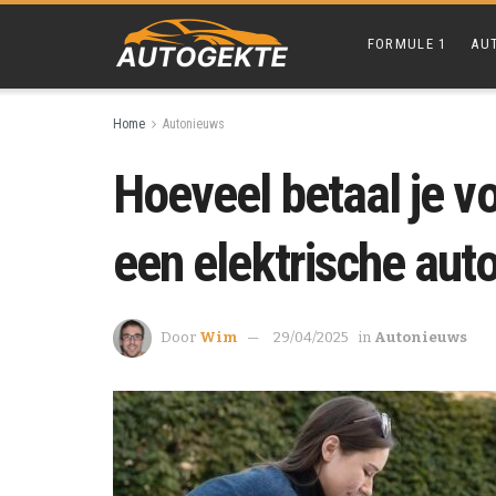
FORMULE 1
AU
Home
Autonieuws
Hoeveel betaal je v
een elektrische auto
Door
Wim
29/04/2025
in
Autonieuws