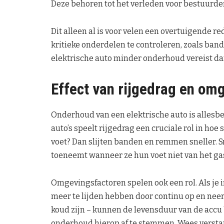
Deze behoren tot het verleden voor bestuurder
Dit alleen al is voor velen een overtuigende r
kritieke onderdelen te controleren, zoals band
elektrische auto minder onderhoud vereist da
Effect van rijgedrag en o
Onderhoud van een elektrische auto is allesbeh
auto’s speelt rijgedrag een cruciale rol in hoe
voet? Dan slijten banden en remmen sneller. S
toeneemt wanneer ze hun voet niet van het g
Omgevingsfactoren spelen ook een rol. Als j
meer te lijden hebben door continu op en neer 
koud zijn – kunnen de levensduur van de accu 
onderhoud hierop af te stemmen. Wees verstand