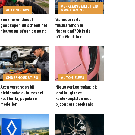
VERKEERSVEILIGHEID
AUTONIEUWS
& WETGEVING
Benzine en diesel
Wanneer is de
goedkoper: dit scheelt het
flitsmarathon in
nieuwe tarief aan de pomp
Nederland? Dit is de
officiële datum
ONDERHOUDSTIPS
AUTONIEUWS
Accu vervangen bij
Nieuw verkeersplan: dit
elektrische auto: zoveel
land krijgt roze
kost het bij populaire
kentekenplaten met
modellen
bijzondere betekenis