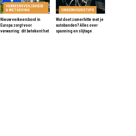
VERKEERSVEILIGHEID
& WETGEVING
ONDERHOUDSTIPS
Nieuw verkeersbord in
Wat doet zomerhitte met je
Europa zorgt voor
autobanden? Alles over
verwarring: dit betekent het
spanning en slijtage