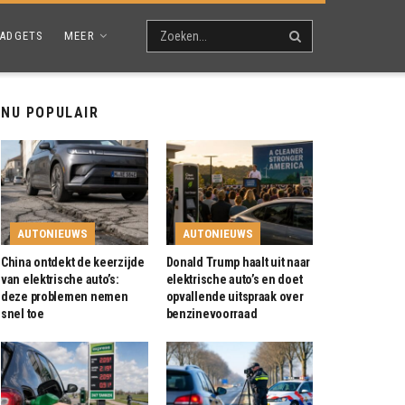
ADGETS
MEER
NU POPULAIR
AUTONIEUWS
AUTONIEUWS
China ontdekt de keerzijde
Donald Trump haalt uit naar
van elektrische auto’s:
elektrische auto’s en doet
deze problemen nemen
opvallende uitspraak over
snel toe
benzinevoorraad