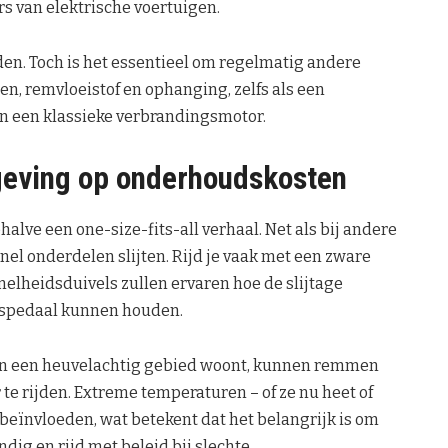
s van elektrische voertuigen.
eden. Toch is het essentieel om regelmatig andere
en, remvloeistof en ophanging, zelfs als een
n een klassieke verbrandingsmotor.
mgeving op onderhoudskosten
alve een one-size-fits-all verhaal. Net als bij andere
 snel onderdelen slijten. Rijd je vaak met een zware
nelheidsduivels zullen ervaren hoe de slijtage
aspedaal kunnen houden.
e in een heuvelachtig gebied woont, kunnen remmen
te rijden. Extreme temperaturen – of ze nu heet of
beïnvloeden, wat betekent dat het belangrijk is om
ig en rijd met beleid bij slechte