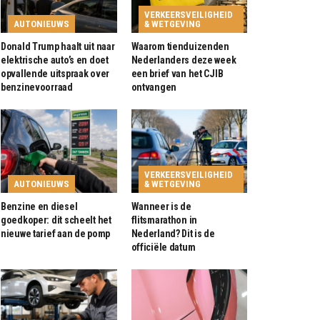
VERKEERSVEILIGHEID
AUTONIEUWS
& WETGEVING
Donald Trump haalt uit naar
Waarom tienduizenden
elektrische auto’s en doet
Nederlanders deze week
opvallende uitspraak over
een brief van het CJIB
benzinevoorraad
ontvangen
VERKEERSVEILIGHEID
AUTONIEUWS
& WETGEVING
Benzine en diesel
Wanneer is de
goedkoper: dit scheelt het
flitsmarathon in
nieuwe tarief aan de pomp
Nederland? Dit is de
officiële datum