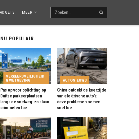
ADGETS
MEER
NU POPULAIR
VERKEERSVEILIGHEID
& WETGEVING
AUTONIEUWS
Pas op voor oplichting op
China ontdekt de keerzijde
Duitse parkeerplaatsen
van elektrische auto’s:
langs de snelweg: zo slaan
deze problemen nemen
criminelen toe
snel toe