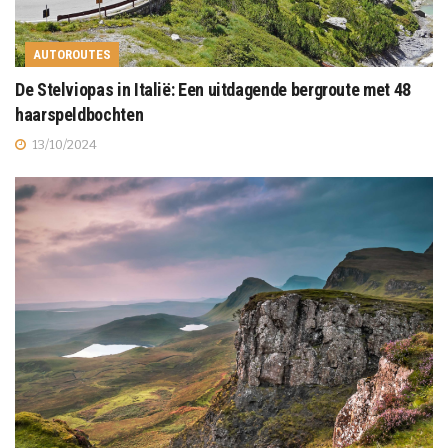
AUTOROUTES
De Stelviopas in Italië: Een uitdagende bergroute met 48
haarspeldbochten
13/10/2024