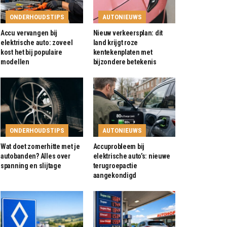
ONDERHOUDSTIPS
AUTONIEUWS
Accu vervangen bij
Nieuw verkeersplan: dit
elektrische auto: zoveel
land krijgt roze
kost het bij populaire
kentekenplaten met
modellen
bijzondere betekenis
ONDERHOUDSTIPS
AUTONIEUWS
Wat doet zomerhitte met je
Accuprobleem bij
autobanden? Alles over
elektrische auto’s: nieuwe
spanning en slijtage
terugroepactie
aangekondigd