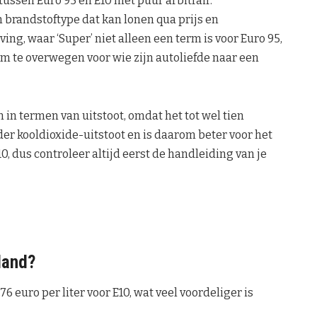
tussen Euro 95 en E10 niet puur arbitrair.
 brandstoftype dat kan lonen qua prijs en
ng, waar ‘Super’ niet alleen een term is voor Euro 95,
om te overwegen voor wie zijn autoliefde naar een
 in termen van uitstoot, omdat het tot wel tien
der kooldioxide-uitstoot en is daarom beter voor het
E10, dus controleer altijd eerst de handleiding van je
sland?
 euro per liter voor E10, wat veel voordeliger is