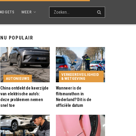
ADGETS
MEER
NU POPULAIR
VERKEERSVEILIGHEID
AUTONIEUWS
& WETGEVING
China ontdekt de keerzijde
Wanneer is de
van elektrische auto’s:
flitsmarathon in
deze problemen nemen
Nederland? Dit is de
snel toe
officiële datum