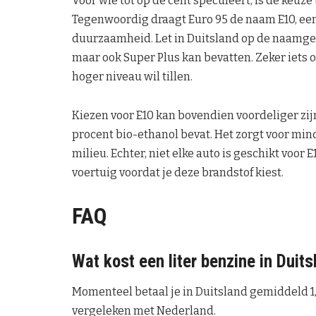
Voor wie tot op de cent speculeert, is de keuze 
Tegenwoordig draagt Euro 95 de naam E10, een
duurzaamheid. Let in Duitsland op de naamgevi
maar ook Super Plus kan bevatten. Zeker iets 
hoger niveau wil tillen.
Kiezen voor E10 kan bovendien voordeliger zijn
procent bio-ethanol bevat. Het zorgt voor min
milieu. Echter, niet elke auto is geschikt voor 
voertuig voordat je deze brandstof kiest.
FAQ
Wat kost een liter benzine in Duit
Momenteel betaal je in Duitsland gemiddeld 1,76
vergeleken met Nederland.