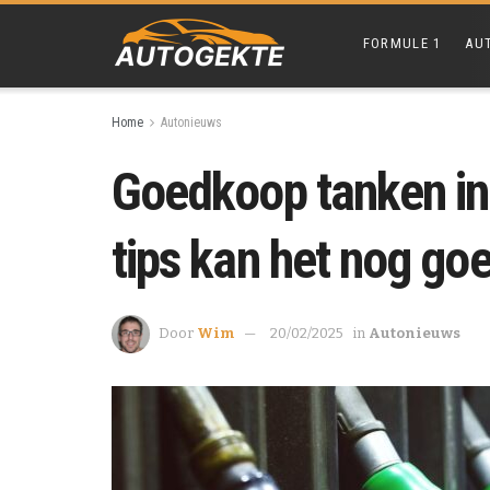
FORMULE 1
AU
Home
Autonieuws
Goedkoop tanken in
tips kan het nog go
Door
Wim
20/02/2025
in
Autonieuws