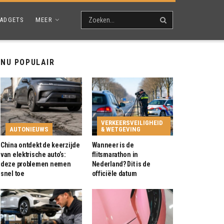
ADGETS
MEER
NU POPULAIR
VERKEERSVEILIGHEID
AUTONIEUWS
& WETGEVING
China ontdekt de keerzijde
Wanneer is de
van elektrische auto’s:
flitsmarathon in
deze problemen nemen
Nederland? Dit is de
snel toe
officiële datum