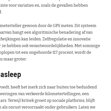
imte voor variaties en, zoals de gevallen hebben
d.
ilometerteller gewoon door de GPS meten. Dit systeem
aarvan hangt een algoritmische benadering af van
wijkingen kan leiden. Zelfregulatie en innovatie
ar ze hebben ook verantwoordelijkheden. Met sommige
oplopen tot een ongehoorde 117 procent, wordt de
en maar groter.
 nasleep
woedt, heeft het merk zich naar buiten toe beduidend
eweringen van verkeerde kilometertellingen, een
s. Terwijl kritiek groeit op sociale platforms, blijft
gen als onrust veroorzaakt onder gebruikers. Laten we