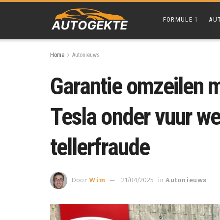
FORMULE 1
AU
Home
Autonieuws
Garantie omzeilen m
Tesla onder vuur w
tellerfraude
Door
Wim
21/04/2025
in
Autonieuws