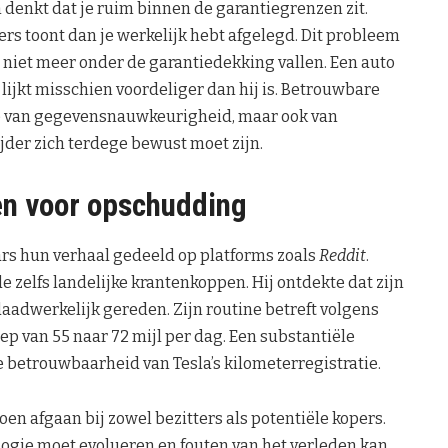
 en denkt dat je ruim binnen de garantiegrenzen zit.
ers toont dan je werkelijk hebt afgelegd. Dit probleem
n niet meer onder de garantiedekking vallen. Een auto
lijkt misschien voordeliger dan hij is. Betrouwbare
tie van gegevensnauwkeurigheid, maar ook van
ijder zich terdege bewust moet zijn.
en voor opschudding
s hun verhaal gedeeld op platforms zoals
Reddit
.
e zelfs landelijke krantenkoppen. Hij ontdekte dat zijn
aadwerkelijk gereden. Zijn routine betreft volgens
iep van 55 naar 72 mijl per dag. Een substantiële
 betrouwbaarheid van Tesla’s kilometerregistratie.
doen afgaan bij zowel bezitters als potentiële kopers.
ogie moet evolueren en fouten van het verleden kan