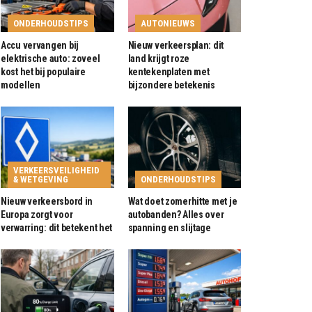
ONDERHOUDSTIPS
AUTONIEUWS
Accu vervangen bij
Nieuw verkeersplan: dit
elektrische auto: zoveel
land krijgt roze
kost het bij populaire
kentekenplaten met
modellen
bijzondere betekenis
VERKEERSVEILIGHEID
& WETGEVING
ONDERHOUDSTIPS
Nieuw verkeersbord in
Wat doet zomerhitte met je
Europa zorgt voor
autobanden? Alles over
verwarring: dit betekent het
spanning en slijtage