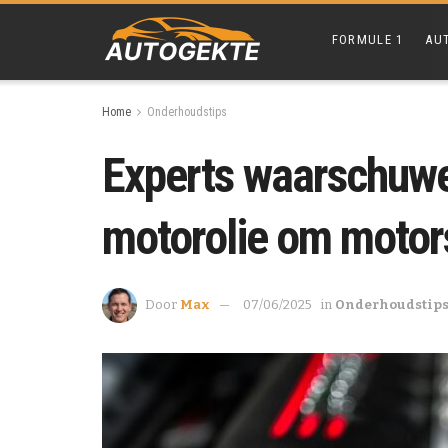
FORMULE 1
AU
Home
Onderhoudstips
Experts waarschuwe
motorolie om moto
Door
Max
07/06/2025
in
Onderhoudstip