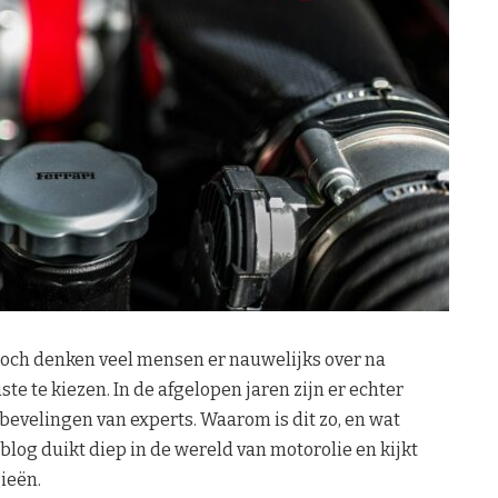
n toch denken veel mensen er nauwelijks over na
te te kiezen. In de afgelopen jaren zijn er echter
evelingen van experts. Waarom is dit zo, en wat
 blog duikt diep in de wereld van motorolie en kijkt
ieën.