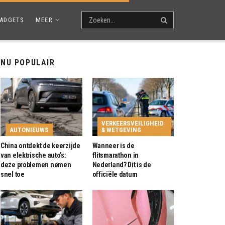
ADGETS
MEER
NU POPULAIR
VERKEERSVEILIGHEID
AUTONIEUWS
& WETGEVING
China ontdekt de keerzijde
Wanneer is de
van elektrische auto’s:
flitsmarathon in
deze problemen nemen
Nederland? Dit is de
snel toe
officiële datum