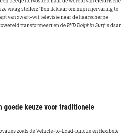
t een beetje nervositeit naar de wereld van elektrische
deze vraag stellen: “Ben ik klaar om mijn rijervaring te
tapt van zwart-wit televisie naar de haarscherpe
towereld transformeert en de
BYD Dolphin Surf
is daar
 goede keuze voor traditionele
vaties zoals de Vehicle-to-Load-functie en flexibele