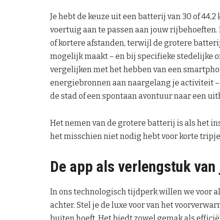
Je hebt de keuze uit een batterij van 30 of 44,2
voertuig aan te passen aan jouw rijbehoeften. D
of kortere afstanden, terwijl de grotere batter
mogelijk maakt – en bij specifieke stedelijke 
vergelijken met het hebben van een smartphone
energiebronnen aan naargelang je activiteit –
de stad of een spontaan avontuur naar een uit
Het nemen van de grotere batterij is als het in
het misschien niet nodig hebt voor korte tripj
De app als verlengstuk van j
In ons technologisch tijdperk willen we voor a
achter. Stel je de luxe voor van het voorverwa
buiten hoeft. Het biedt zowel gemak als effici