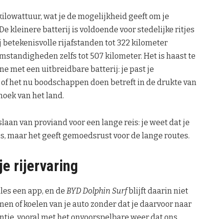
 kilowattuur, wat je de mogelijkheid geeft om je
e kleinere batterij is voldoende voor stedelijke ritjes
ij betekenisvolle rijafstanden tot 322 kilometer
omstandigheden zelfs tot 507 kilometer. Het is haast te
 met een uitbreidbare batterij: je past je
 of het nu boodschappen doen betreft in de drukte van
hoek van het land.
slaan van proviand voor een lange reis: je weet dat je
es, maar het geeft gemoedsrust voor de lange routes.
e rijervaring
lles een app, en de
BYD Dolphin Surf
blijft daarin niet
rmen of koelen van je auto zonder dat je daarvoor naar
ëntie, vooral met het onvoorspelbare weer dat ons