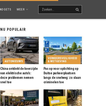
ADGETS
MEER
NU POPULAIR
VERKEERSVEILIGHEID
AUTONIEUWS
& WETGEVING
China ontdekt de keerzijde
Pas op voor oplichting op
van elektrische auto’s:
Duitse parkeerplaatsen
deze problemen nemen
langs de snelweg: zo slaan
snel toe
criminelen toe