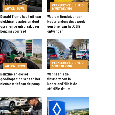
VERKEERSVEILIGHEID
AUTONIEUWS
& WETGEVING
Donald Trump haalt uit naar
Waarom tienduizenden
elektrische auto’s en doet
Nederlanders deze week
opvallende uitspraak over
een brief van het CJIB
benzinevoorraad
ontvangen
VERKEERSVEILIGHEID
AUTONIEUWS
& WETGEVING
Benzine en diesel
Wanneer is de
goedkoper: dit scheelt het
flitsmarathon in
nieuwe tarief aan de pomp
Nederland? Dit is de
officiële datum