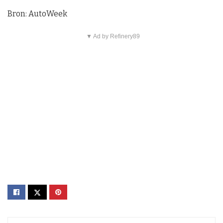
Bron: AutoWeek
▼ Ad by Refinery89