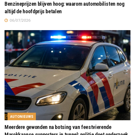
Benzineprijzen blijven hoog: waarom automobilisten nog
altijd de hoofdprijs betalen
06/07/2026
AUTONIEUWS
Meerdere gewonden na botsing van feestvierende
Marokkaanse supporters in tunnel: politie doet onderzoek